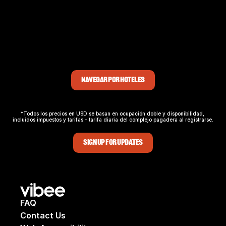
Cada paquete de experiencia de concierto y hotel incluye 
una estancia de dos noches en el hotel de su elección de 
nuestros hoteles seleccionados. Con comodidades 
perfectas, además de beneficios especiales solo para los 
huéspedes de Vibee, hay algo para todos que hará que su 
escapada al concierto de Shakira sea inolvidable.
NAVEGAR POR HOTELES
*Todos los precios en USD se basan en ocupación doble y disponibilidad, 
incluidos impuestos y tarifas - tarifa diaria del complejo pagadera al registrarse.
SIGN UP FOR UPDATES
FAQ
Contact Us