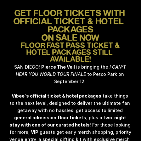
GET FLOOR TICKETS WITH 
OFFICIAL TICKET & HOTEL  
PACKAGES
ON SALE NOW
 FLOOR FAST PASS TICKET & 
HOTEL PACKAGES STILL 
AVAILABLE!
SAN DIEGO! 
Pierce The Veil
 is bringing the 
I CAN’T 
HEAR YOU WORLD TOUR FINALE
 to Petco Park on 
September 12! 
Vibee's official ticket & hotel packages
 take things 
to the next level, designed to deliver the ultimate fan 
getaway with no hassles: get access to limited 
general admission
floor tickets
, plus 
a two-night 
stay with one of our curated hotels
! For those looking 
for more, 
VIP
 guests get early merch shopping, priority 
venue entry, a special gifting kit with exclusive merch, 